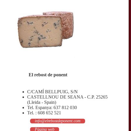
El rebost de ponent
C/CAMÍ BELLPUIG, S/N
CASTELLNOU DE SEANA - C.P. 25265
(Lleida - Spain)
Tel. Espanya: 637 812 030
Tel. : 608 652 521
info@elrebostdeponent.com​
​
Pàgina web