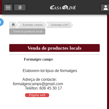
Tog
Toggle navigation
Activitats i entorn
Activitats a fer?
Venda de productes locals
Venda de productes locals
Formatges camps
Elaborem tot tipus de formatges
Adreça de contacte:
formatgescamps@gmail.com
Teléfon: 606 45 30 17
Pàgina web