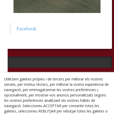
Facebook
© 08/2026 Casa Olivé (PL- 487) - Tots els drets reservats.
Utilitzem galetes pròpies i de tercers per millorar els nostres
serveis, per motius tècnics, per millorar la vostra experiència de
Política de Privacitat
navegació, per emmagatzemar les vostres preferències i,
opcionalment, per mostrar-vos anuncis personalitzats segons
Política de Cookies
les vostres preferències analitzant els vostres hàbits de
Avís Legal
navegació. Seleccioneu ACCEPTAR per consentir totes les
galetes, seleccioneu REBUTJAR per rebutjar totes les galetes o