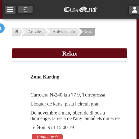
Tog
Toggle navigation
Activities
Activities to do
Relax
Relax
Zona Karting
Carretera N-240 km 77 9, Torregrossa
Lloguer de karts, pista i circuit gran
De novembre a març obert de dijous a
diumenge, la resta de l'any també els dimecres
Telèfon: 973 15 00 79
Pàgina web